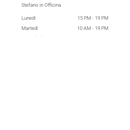
Stefano in Officina
Lunedì
15 PM - 19 PM
Martedì
10 AM - 19 PM
Mercoledì
10 AM - 19 PM
Giovedì
10 AM - 19 PM
Venerdì
10 AM - 19 PM
Sabato
10 AM - 12 PM
Domenica
Chiusi
ESPOSIZIONE
Lorenzo in Esposizione
Lunedì
15 PM - 19 PM